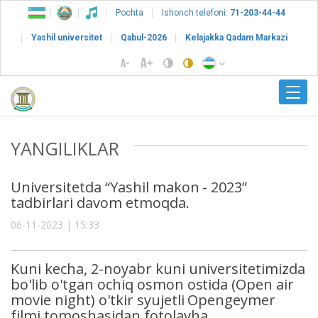
Pochta
Ishonch telefoni:
71-203-44-44
Yashil universitet
Qabul-2026
Kelajakka Qadam Markazi
YANGILIKLAR
Universitetda “Yashil makon - 2023”
tadbirlari davom etmoqda.
06-11-2023 | 15:33
Kuni kecha, 2-noyabr kuni universitetimizda
bo'lib o'tgan ochiq osmon ostida (Open air
movie night) o'tkir syujetli Opengeymer
filmi tomoshasidan fotolavha.