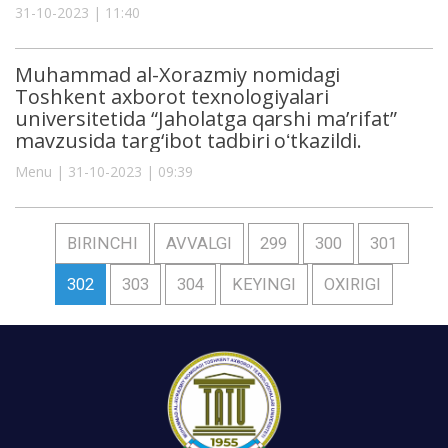
31-10-2023 | 11:40
Muhammad al-Xorazmiy nomidagi
Toshkent axborot texnologiyalari
universitetida “Jaholatga qarshi ma’rifat”
mavzusida targ‘ibot tadbiri oʻtkazildi.
Menu | 31-10-2023 | 09:39
BIRINCHI
AVVALGI
299
300
301
302
303
304
KEYINGI
OXIRIGI