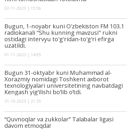
02-11-2023 | 15:56
Bugun, 1-noyabr kuni O'zbekiston FM 103.1
radiokanali "Shu kunning mavzusi" rukni
ostidagi intervyu to'g'ridan-to'g'ri efirga
uzatildi.
01-11-2023 | 14:05
Bugun 31-oktyabr kuni Muhammad al-
Xorazmiy nomidagi Toshkent axborot
texnologiyalari universitetining navbatdagi
Kengash yigʼilishi boʼlib oʼtdi.
31-10-2023 | 21:35
“Quvnoqlar va zukkolar” Talabalar ligasi
davom etmoqda!