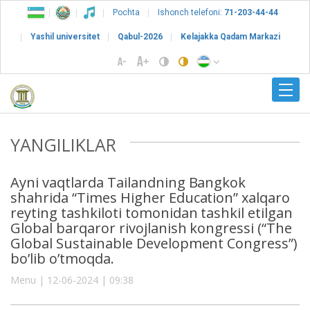
Pochta
Ishonch telefoni:
71-203-44-44
Yashil universitet
Qabul-2026
Kelajakka Qadam Markazi
YANGILIKLAR
Ayni vaqtlarda Tailandning Bangkok
shahrida “Times Higher Education” xalqaro
reyting tashkiloti tomonidan tashkil etilgan
Global barqaror rivojlanish kongressi (“The
Global Sustainable Development Congress”)
bo’lib o’tmoqda.
Menu | 12-06-2024 | 09:38