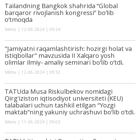
Tailandning Bangkok shahrida “Global
barqaror rivojlanish kongressi” bo‘lib
o‘tmoqda
Menu | 12-06-2024 | 09:34
"Jamiyatni raqamlashtirish: hozirgi holat va
istiqbollar" mavzusida II Xalqaro yosh
olimlar ilmiy- amaliy seminari bo‘lib o‘tdi.
Menu | 12-06-2024 | 09:32
TATUda Musa Riskulbekov nomidagi
Qirgʻiziston iqtisodiyot universiteti (KEU)
talabalari uchun tashkil etilgan “Yozgi
maktab”ning yakuniy uchrashuvi bo‘lib o‘tdi.
Menu | 11-06-2024 | 09:03