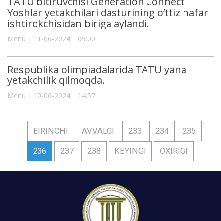
TATU bitiruvchisi Generation Connect
Yoshlar yetakchilari dasturining o‘ttiz nafar
ishtirokchisidan biriga aylandi.
Menu | 11-06-2024 | 09:00
Respublika olimpiadalarida TATU yana
yetakchilik qilmoqda.
Menu | 10-06-2024 | 14:57
BIRINCHI
AVVALGI
233
234
235
236
237
238
KEYINGI
OXIRIGI