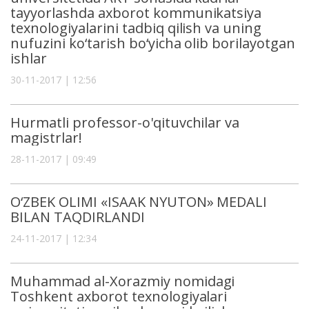
tayyorlashda axborot kommunikatsiya
texnologiyalarini tadbiq qilish va uning
nufuzini ko‘tarish bo‘yicha olib borilayotgan
ishlar
30-11-2017 | 12:56
Hurmatli professor-o'qituvchilar va
magistrlar!
28-11-2017 | 09:49
O‘ZBЕK OLIMI «ISAAK NYUTON» MЕDALI
BILAN TAQDIRLANDI
24-11-2017 | 12:34
Muhammad al-Xorazmiy nomidagi
Toshkent axborot texnologiyalari