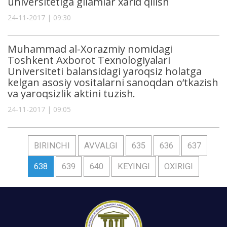
universitetiga gilamlar xarid qilish
24-11-2017 | 09:30
Muhammad al-Xorazmiy nomidagi
Toshkent Axborot Texnologiyalari
Universiteti balansidagi yaroqsiz holatga
kelgan asosiy vositalarni sanoqdan o‘tkazish
va yaroqsizlik aktini tuzish.
24-11-2017 | 09:05
BIRINCHI
AVVALGI
635
636
637
638
639
640
KEYINGI
OXIRIGI