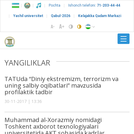
Pochta
Ishonch telefoni:
71-203-44-44
Yashil universitet
Qabul-2026
Kelajakka Qadam Markazi
YANGILIKLAR
TATUda “Diniy ekstremizm, terrorizm va
uning salbiy oqibatlari” mavzusida
profilaktik tadbir
30-11-2017 | 13:36
Muhammad al-Xorazmiy nomidagi
Toshkent axborot texnologiyalari
universitetida AKT sohasida kadrlar