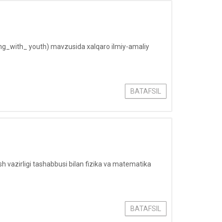
ng_with_ youth) mavzusida xalqaro ilmiy-amaliy
BATAFSIL
sh vazirligi tashabbusi bilan fizika va matematika
BATAFSIL