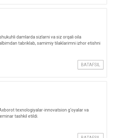
hukuhli damlarda sizlarni va siz orqali oila
qalbimdan tabriklab, samimiy tilaklarimni izhor etishni
BATAFSIL
xborot texnologiyalar-innovatsion g‘oyalar va
minar tashkil etildi.
BATAFSIL