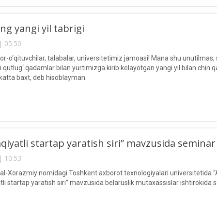
ng yangi yil tabrigi
| 05:50
r-o‘qituvchilar, talabalar, universitetimiz jamoasi! Mana shu unutilmas, s
i qutlug‘ qadamlar bilan yurtimizga kirib kelayotgan yangi yil bilan chin 
katta baxt, deb hisoblayman.
qiyatli startap yaratish siri” mavzusida seminar
| 10:53
Xorazmiy nomidagi Toshkent axborot texnologiyalari universitetida “A
i startap yaratish siri” mavzusida belaruslik mutaxassislar ishtirokida se