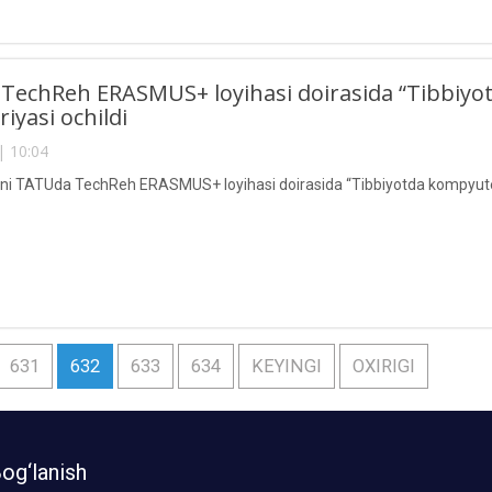
echReh ERASMUS+ loyihasi doirasida “Tibbiyot
iyasi ochildi
| 10:04
ni TATUda TechReh ERASMUS+ loyihasi doirasida “Tibbiyotda kompyuter ti
631
632
633
634
KEYINGI
OXIRIGI
og‘lanish