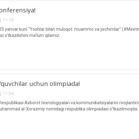
onferensiya!
| 11:18
 25 yanvar kuni “Yoshlar bilan muloqot: muammo va yechimlar” (#Meeti
i o‘tkazilishini ma’lum qilamiz.
'quvchilar uchun olimpiada!
| 11:54
espublikasi Axborot texnologiyalari va kommunikatsiyalarini rivojlantiri
uhammad al-Xorazmiy nomidagi respublika olimpiadasi o‘tkazilmoqda.