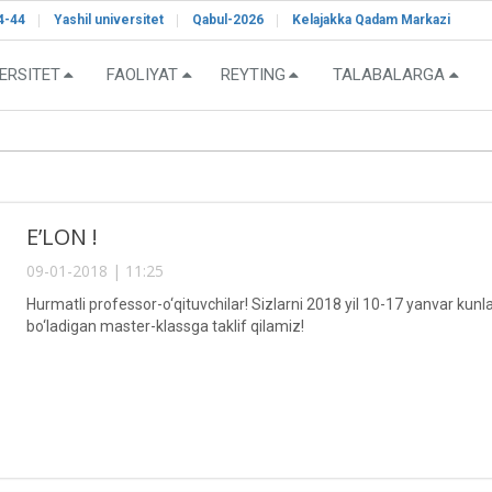
4-44
Yashil universitet
Qabul-2026
Kelajakka Qadam Markazi
ERSITET
FAOLIYAT
REYTING
TALABALARGA
E’LON !
09-01-2018 | 11:25
Hurmatli professor-o‘qituvchilar! Sizlarni 2018 yil 10-17 yanvar kunl
bo‘ladigan master-klassga taklif qilamiz!