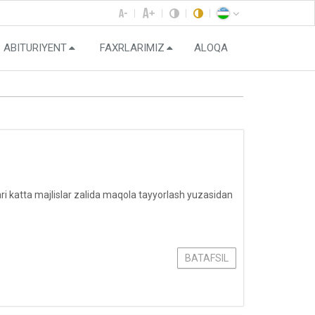
ABITURIYENT
FAXRLARIMIZ
ALOQA
ari katta majlislar zalida maqola tayyorlash yuzasidan
BATAFSIL