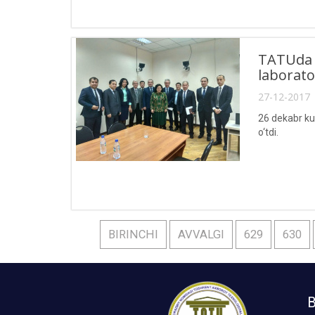
TATUda T
laborator
27-12-2017 
26 dekabr ku
o‘tdi.
BIRINCHI
AVVALGI
629
630
B