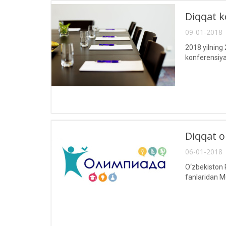
Diqqat k
09-01-2018 
2018 yilning
konferensiyas
Diqqat o
06-01-2018 
O‘zbekiston R
fanlaridan M