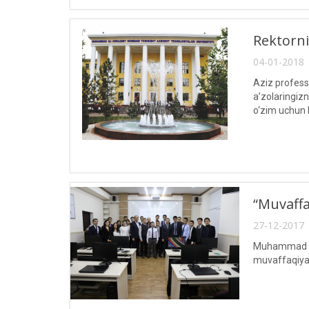
Rektorni
04-01-2018 
Aziz professo
a’zolaringizn
o‘zim uchun 
“Muvaffa
27-12-2017 
Muhammad al-
muvaffaqiyatl