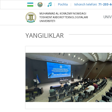
Pochta
Ishonch telefoni:
71-203-4
MUHAMMAD AL-XORAZMIY NOMIDAGI
UNIV
TOSHKENT AXBOROT TEXNOLOGIYALARI
UNIVERSITETI
YANGILIKLAR