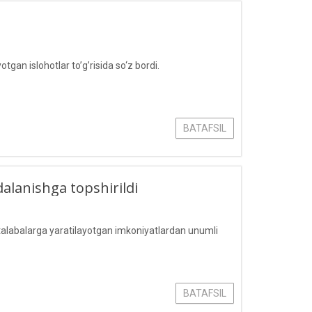
gan islohotlar to’g’risida so‘z bordi.
BATAFSIL
alanishga topshirildi
 talabalarga yaratilayotgan imkoniyatlardan unumli
BATAFSIL