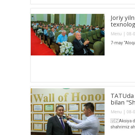
Joriy yi
texnologi
Menu | 08-0
7-may “Aloqa
TATUda k
bilan "Sh
Menu | 08-0
🇺🇿Aksiya d
shahrimiz ah