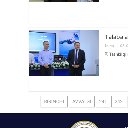
Talabalar
Menu | 08-0
🗒 Tashkil qi
BIRINCHI
AVVALGI
241
242