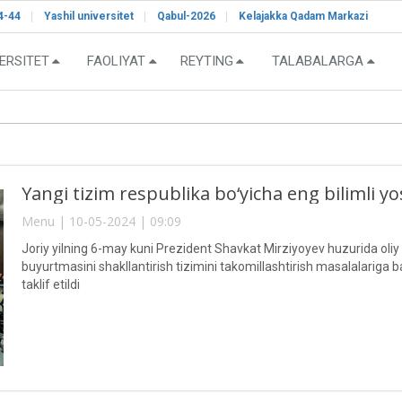
4-44
Yashil universitet
Qabul-2026
Kelajakka Qadam Markazi
ERSITET
FAOLIYAT
REYTING
TALABALARGA
Yangi tizim respublika bo‘yicha eng bilimli y
Menu | 10-05-2024 | 09:09
Joriy yilning 6-may kuni Prezident Shavkat Mirziyoyev huzurida oliy 
buyurtmasini shakllantirish tizimini takomillashtirish masalalariga bag
taklif etildi