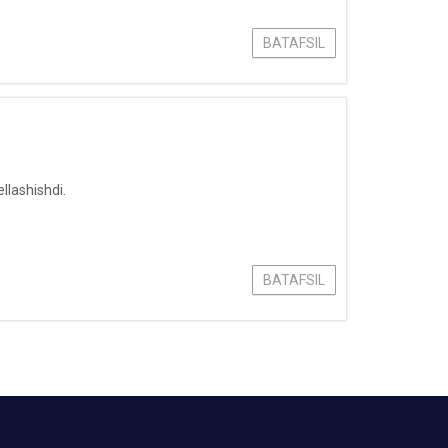
BATAFSIL
ellashishdi.
BATAFSIL