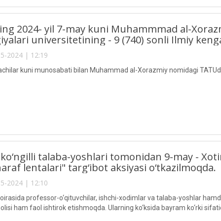
lning 2024- yil 7-may kuni Muhammmad al-Xora
yalari universitetining - 9 (740) sonli Ilmiy kenga
5-2024 | 12:19
chilar kuni munosabati bilan Muhammad al-Xorazmiy nomidagi TATUda 
o‘ngilli talaba-yoshlari tomonidan 9-may - Xot
araf lentalari" targ‘ibot aksiyasi o‘tkazilmoqda.
5-2024 | 12:10
oirasida professor-o‘qituvchilar, ishchi-xodimlar va talaba-yoshlar ham
olisi ham faol ishtirok etishmoqda. Ularning ko‘ksida bayram ko‘rki sifa