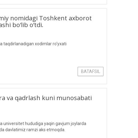
zmiy nomidagi Toshkent axborot
shi bo‘lib o‘tdi.
taqdirlanadigan хodimlar ro‘yxati
BATAFSIL
ira va qadrlash kuni munosabati
da universitet hududiga yaqin gavjum joylarda
tida davlatimiz ramzi aks etmoqda.