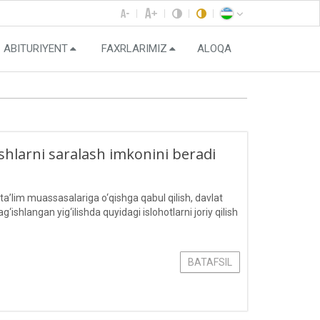
ABITURIYENT
FAXRLARIMIZ
ALOQA
oshlarni saralash imkonini beradi
ta’lim muassasalariga o‘qishga qabul qilish, davlat
‘ishlangan yig‘ilishda quyidagi islohotlarni joriy qilish
BATAFSIL