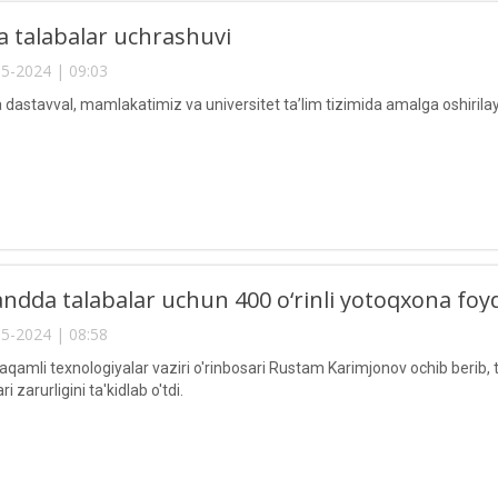
a talabalar uchrashuvi
5-2024 | 09:03
astavval, mamlakatimiz va universitet ta’lim tizimida amalga oshirilayot
dda talabalar uchun 400 o‘rinli yotoqxona foyd
5-2024 | 08:58
Raqamli texnologiyalar vaziri o'rinbosari Rustam Karimjonov ochib berib,
i zarurligini ta'kidlab o'tdi.