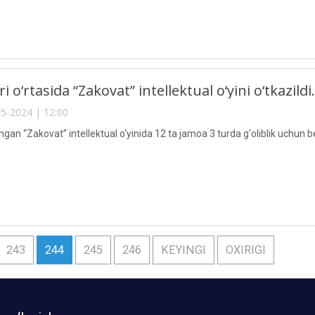
i o‘rtasida “Zakovat” intellektual o‘yini o‘tkazildi.
5-2024 | 12:00
lingan “Zakovat” intellektual o‘yinida 12 ta jamoa 3 turda g‘oliblik uchun b
243
244
245
246
KEYINGI
OXIRIGI