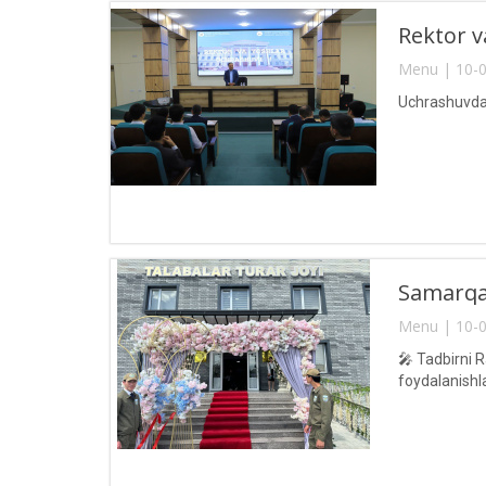
Rektor v
Menu | 10-0
Uchrashuvda d
Samarqan
Menu | 10-0
🎤 Tadbirni 
foydalanishlar