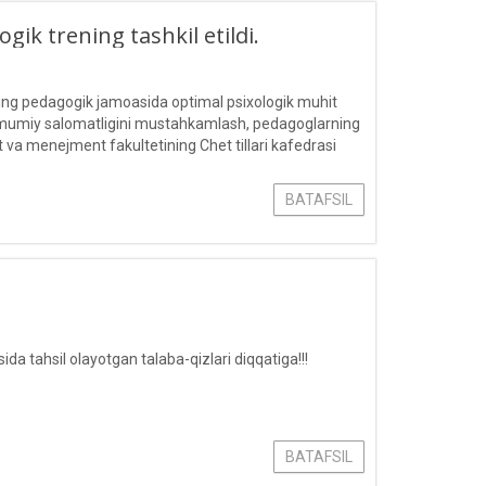
ogik trening tashkil etildi.
ing pedagogik jamoasida optimal psixologik muhit
va umumiy salomatligini mustahkamlash, pedagoglarning
t va menejment fakultetining Chet tillari kafedrasi
BATAFSIL
ida tahsil olayotgan talaba-qizlari diqqatiga!!!
BATAFSIL