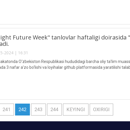
ight Future Week" tanlovlar haftaligi doirasida
adi.
5-2024 | 16:31
akatonda O‘zbekiston Respublikasi hududidagi barcha oliy ta’lim muassa
da 3 nafar a’zo bo‘lishi va loyihalar github platformasida yaratilishi talab 
241
242
243
244
KEYINGI
OXIRIGI