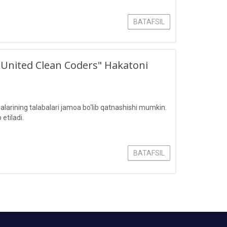
BATAFSIL
 "United Clean Coders" Hakatoni
larining talabalari jamoa bo‘lib qatnashishi mumkin.
etiladi.
BATAFSIL