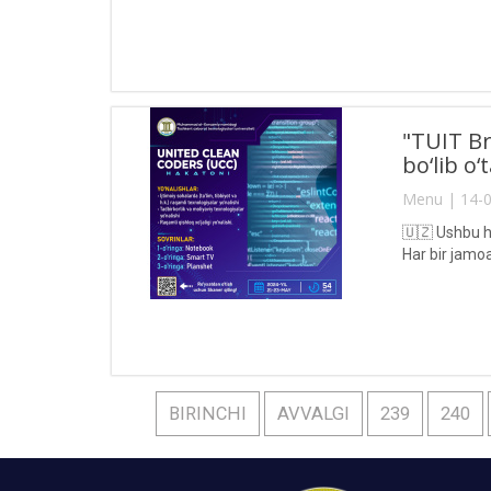
"TUIT Br
bo‘lib o‘t
Menu | 14-0
🇺🇿 Ushbu h
Har bir jamoa
BIRINCHI
AVVALGI
239
240