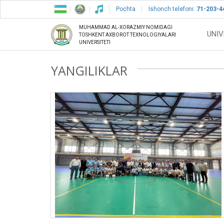
Pochta
Ishonch telefoni:
71-203-4
MUHAMMAD AL-XORAZMIY NOMIDAGI
UNIV
TOSHKENT AXBOROT TEXNOLOGIYALARI
UNIVERSITETI
YANGILIKLAR