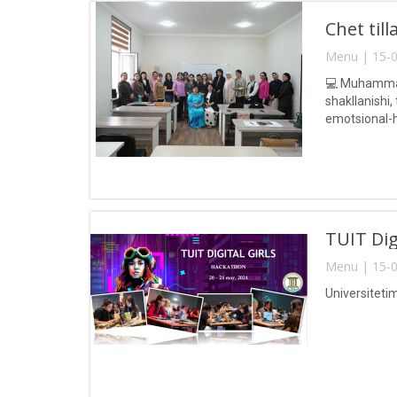
Chet till
Menu | 15-0
💻 Muhammad 
shakllanishi
emotsional-hi
professor-o‘qi
TUIT Digi
Menu | 15-0
Universitetim