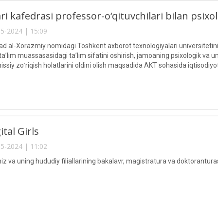
ari kafedrasi professor-o‘qituvchilari bilan psixol
5-2024 | 15:09
al-Xorazmiy nomidagi Toshkent axborot texnologiyalari universitetin
, ta’lim muassasasidagi ta’lim sifatini oshirish, jamoaning psixologik 
ssiy zoʻriqish holatlarini oldini olish maqsadida AKT sohasida iqtisodiyo
tuvchilari bilan psixologik trening tashkil etildi.
tal Girls
5-2024 | 11:02
iz va uning hududiy filiallarining bakalavr, magistratura va doktoranturas