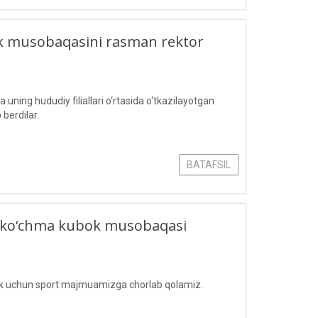
bok musobaqasini rasman rektor
ing hududiy filiallari o‘rtasida o‘tkazilayotgan
berdilar.
BATAFSIL
gan ko‘chma kubok musobaqasi
lik uchun sport majmuamizga chorlab qolamiz.