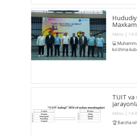
Hududiy 
Maxkamov
Menu | 14-0
💻 Muhammad 
ko‘chma kubo
TUIT va 
jarayon
Menu | 14-0
🏆 Barcha is