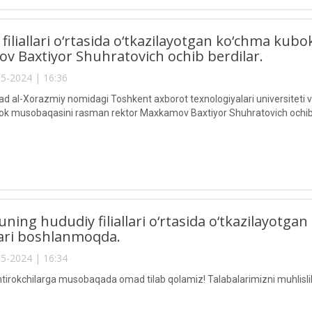
filiallari o‘rtasida o‘tkazilayotgan ko‘chma ku
 Baxtiyor Shuhratovich ochib berdilar.
5-2024 | 16:36
al-Xorazmiy nomidagi Toshkent axborot texnologiyalari universiteti va un
k musobaqasini rasman rektor Maxkamov Baxtiyor Shuhratovich ochib 
uning hududiy filiallari o‘rtasida o‘tkazilayot
lari boshlanmoqda.
5-2024 | 16:34
htirokchilarga musobaqada omad tilab qolamiz! Talabalarimizni muhlis