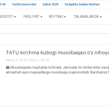
4-44
Yashil universitet
Qabul-2026
Kelajakka Qadam Markazi
ERSITET
FAOLIYAT
REYTING
TALABALARGA
TATU ko‘chma kubogi musobaqasi o‘z nihoyas
Menu | 16-05-2024 | 09:36
🏟 Musobaqada mag'lublar bo'lmadi. Jamoalar bir-birilari bilan zavqli 
almashish ayni maqsadlarga musobaqa orqali erishildi. Barchamiz bi