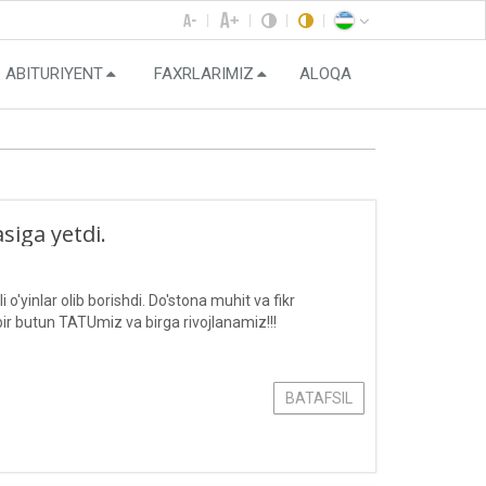
ABITURIYENT
FAXRLARIMIZ
ALOQA
iga yetdi.
o'yinlar olib borishdi. Do'stona muhit va fikr
r butun TATUmiz va birga rivojlanamiz!!!
BATAFSIL