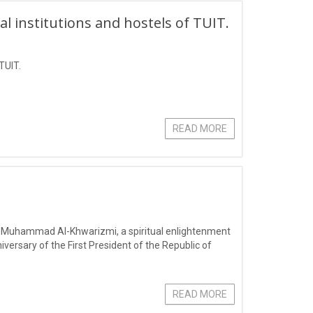
l institutions and hostels of TUIT.
TUIT.
READ MORE
r Muhammad Al-Khwarizmi, a spiritual enlightenment
versary of the First President of the Republic of
READ MORE