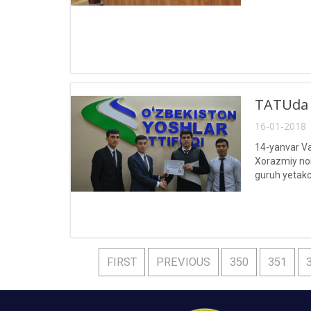
TATUda Y
16-01-2018 
14-yanvar Va
Xorazmiy nomi
guruh yetakch
FIRST
PREVIOUS
350
351