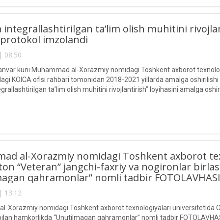
integrallashtirilgan ta’lim olish muhitini rivojla
 protokol imzolandi
| 08:50
yanvar kuni Muhammad al-Xorazmiy nomidagi Toshkent axborot texnologiy
agi KOICA ofisi rahbari tomonidan 2018-2021 yillarda amalga oshirilishi 
rallashtirilgan ta’lim olish muhitini rivojlantirish” loyihasini amalga oshi
d al-Xorazmiy nomidagi Toshkent axborot texno
ton “Veteran” jangchi-faxriy va nogironlar birl
magan qahramonlar” nomli tadbir FOTOLAVHAS
| 13:12
Xorazmiy nomidagi Toshkent axborot texnologiyalari universitetida O‘z
bilan hamkorlikda “Unutilmagan qahramonlar” nomli tadbir FOTOLAVHA