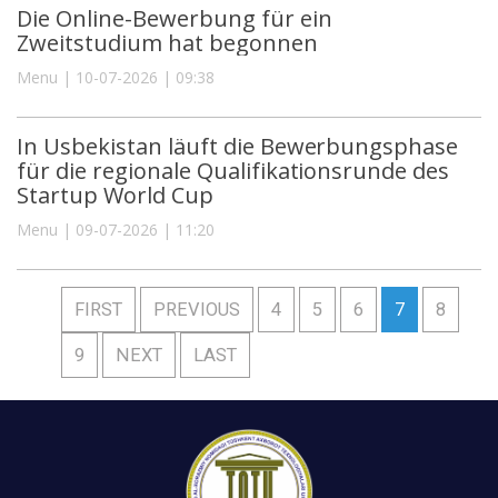
Die Online-Bewerbung für ein
Zweitstudium hat begonnen
Menu | 10-07-2026 | 09:38
In Usbekistan läuft die Bewerbungsphase
für die regionale Qualifikationsrunde des
Startup World Cup
Menu | 09-07-2026 | 11:20
FIRST
PREVIOUS
4
5
6
7
8
9
NEXT
LAST