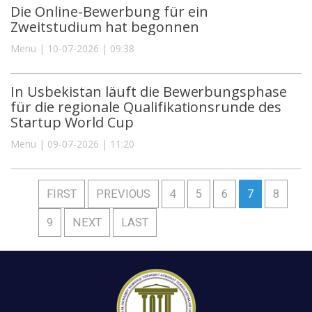
Die Online-Bewerbung für ein
Zweitstudium hat begonnen
Menu | 10-07-2026 | 09:38
In Usbekistan läuft die Bewerbungsphase
für die regionale Qualifikationsrunde des
Startup World Cup
Menu | 09-07-2026 | 11:20
FIRST
PREVIOUS
4
5
6
7
8
9
NEXT
LAST