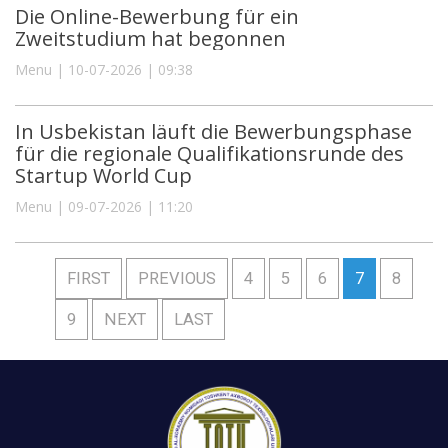
Die Online-Bewerbung für ein
Zweitstudium hat begonnen
Menu | 10-07-2026 | 09:38
In Usbekistan läuft die Bewerbungsphase
für die regionale Qualifikationsrunde des
Startup World Cup
Menu | 09-07-2026 | 11:20
FIRST
PREVIOUS
4
5
6
7
8
9
NEXT
LAST