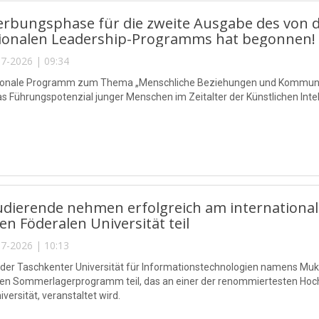
erbungsphase für die zweite Ausgabe des von 
tionalen Leadership-Programms hat begonnen!
7-2026 | 09:34
ionale Programm zum Thema „Menschliche Beziehungen und Kommunikatio
as Führungspotenzial junger Menschen im Zeitalter der Künstlichen Int
udierende nehmen erfolgreich am internatio
hen Föderalen Universität teil
7-2026 | 10:13
 der Taschkenter Universität für Informationstechnologien namens 
len Sommerlagerprogramm teil, das an einer der renommiertesten Hochs
versität, veranstaltet wird.