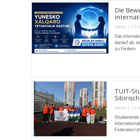
Die Bew
interna
Menu | 17-0
Das internat
darauf ab, d
zu fördern.
TUIT-St
Sibirisc
Menu | 15-0
Studierende
internationa
Föderalen Uni