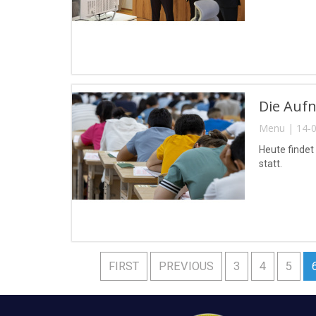
Die Auf
Menu | 14-0
Heute finde
statt.
FIRST
PREVIOUS
3
4
5