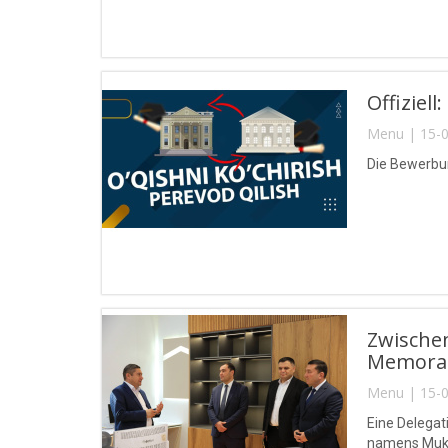
Offiziel
Menu | 15-0
Die Bewerbun
Zwische
Memoran
Menu | 15-0
Eine Delegat
namens Muk