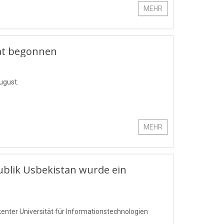
MEHR
hat begonnen
ugust.
MEHR
blik Usbekistan wurde ein
enter Universität für Informationstechnologien