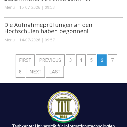
Menu | 15-07-2026 | 09:53
Die Aufnahmeprüfungen an den
Hochschulen haben begonnen!
Menu | 14-07-2026 | 09:57
FIRST
PREVIOUS
3
4
5
6
7
8
NEXT
LAST
Tashkenter Universität für Informationstechnologien