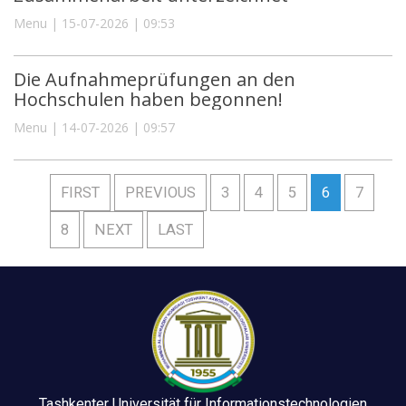
Menu | 15-07-2026 | 09:53
Die Aufnahmeprüfungen an den
Hochschulen haben begonnen!
Menu | 14-07-2026 | 09:57
FIRST
PREVIOUS
3
4
5
6
7
8
NEXT
LAST
Tashkenter Universität für Informationstechnologien