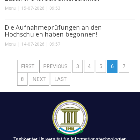
Menu | 15-07-2026 | 09:53
Die Aufnahmeprüfungen an den
Hochschulen haben begonnen!
Menu | 14-07-2026 | 09:57
FIRST
PREVIOUS
3
4
5
6
7
8
NEXT
LAST
Tashkenter Universität für Informationstechnologien