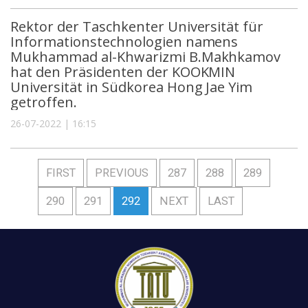
Rektor der Taschkenter Universität für
Informationstechnologien namens
Mukhammad al-Khwarizmi B.Makhkamov
hat den Präsidenten der KOOKMIN
Universität in Südkorea Hong Jae Yim
getroffen.
26-07-2022 | 16:15
FIRST
PREVIOUS
287
288
289
290
291
292
NEXT
LAST