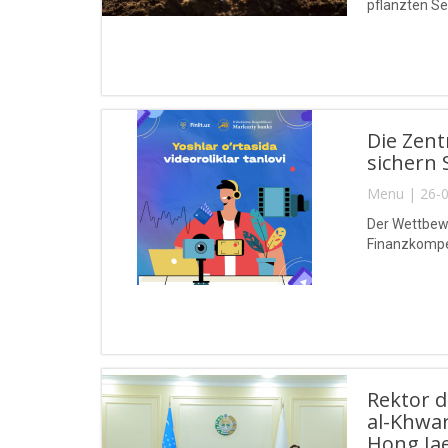
pflanzten Se
Die Zent
sichern 
Menu | 26-0
Der Wettbewe
Finanzkompet
Rektor 
al-Khwa
Hong Jae