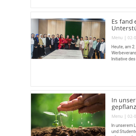
Es fand 
Unterstü
Menu | 02-0
Heute, am 2.
Werbeveranst
Initiative d
In unse
gepflanz
Menu | 02-0
In unserem L
und Student