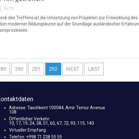
| 16:15
ck des Treffens ist die Umsetzung von Projekten zur Entwicklung des
tion moderner Bildungskurse auf der Grundlage ausländischer Erfahrung
ionsprozesses.
289
290
291
292
NEXT
LAST
ontaktdaten
Adresse: Taschkent 100084, Amir Temur Avenue
108
Öffentlicher Verkehr:
10, 17, 19, 24, 38, 51, 60, 67, 72, 93, 115, 140
Virtueller Empfang
Telefon: +998 71 238 55 55