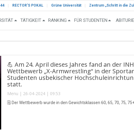
-44
RECTOR’S POKAL
Grüne Universität
Zentrum „Schritt in die Zu
RSITÄT
TÄTIGKEIT
RANKING
FÜR STUDENTEN
ABITURI
💪 Am 24. April dieses Jahres fand an der IN
Wettbewerb „X-Armwrestling“ in der Sporta
Studenten usbekischer Hochschuleinrichtu
statt.
Menu | 26-04-2024 | 09:53
🗒 Der Wettbewerb wurde in den Gewichtsklassen 60, 65, 70, 75, 75