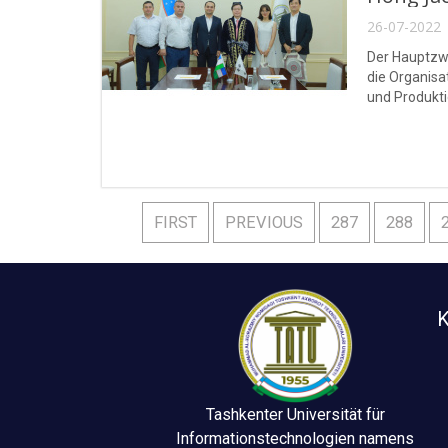
26-07-2022 
Der Hauptzwe
die Organisa
und Produkt
FIRST
PREVIOUS
287
288
K
Tashkenter Universität für
Informationstechnologien namens