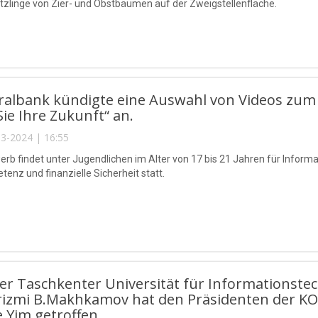
tzlinge von Zier- und Obstbäumen auf der Zweigstellenfläche.
ralbank kündigte eine Auswahl von Videos zum
Sie Ihre Zukunft“ an.
3-2024 | 16:55
rb findet unter Jugendlichen im Alter von 17 bis 21 Jahren für Inform
enz und finanzielle Sicherheit statt.
der Taschkenter Universität für Information
rizmi B.Makhkamov hat den Präsidenten der KO
 Yim getroffen.