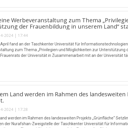
eine Werbeveranstaltung zum Thema „Privilegi
tzung der Frauenbildung in unserem Land“ sta
4-2024 | 17:44
 April fand an der Taschkenter Universität für Informationstechnolo
altung zum Thema „Privilegien und Möglichkeiten zur Unterstützung de
es Frauenrats der Universität in Zusammenarbeit mit an der Universität t
rem Land werden im Rahmen des landesweiten Pr
t.
4-2024 | 17:28
and werden im Rahmen des landesweiten Projekts „Grünfläche“ Setzlinge
en der Nurafshan-Zweigstelle der Taschkenter Universität für Infor