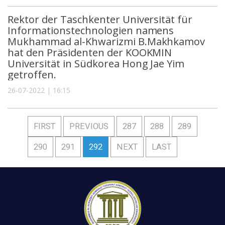
Rektor der Taschkenter Universität für
Informationstechnologien namens
Mukhammad al-Khwarizmi B.Makhkamov
hat den Präsidenten der KOOKMIN
Universität in Südkorea Hong Jae Yim
getroffen.
26-07-2022 | 16:15
FIRST
PREVIOUS
287
288
289
290
291
292
NEXT
LAST