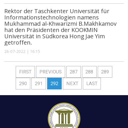
Rektor der Taschkenter Universität für
Informationstechnologien namens
Mukhammad al-Khwarizmi B.Makhkamov
hat den Präsidenten der KOOKMIN
Universität in Südkorea Hong Jae Yim
getroffen.
26-07-2022 | 16:15
FIRST
PREVIOUS
287
288
289
290
291
292
NEXT
LAST