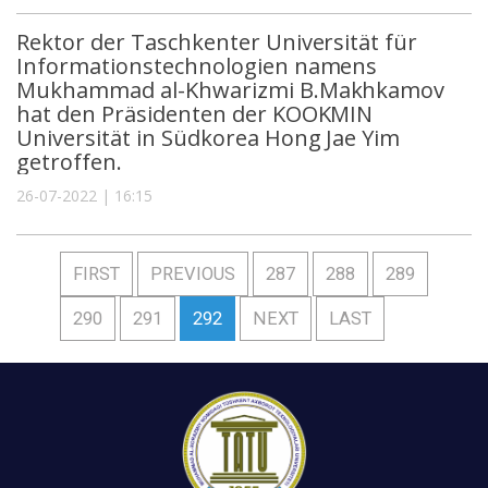
Rektor der Taschkenter Universität für
Informationstechnologien namens
Mukhammad al-Khwarizmi B.Makhkamov
hat den Präsidenten der KOOKMIN
Universität in Südkorea Hong Jae Yim
getroffen.
26-07-2022 | 16:15
FIRST
PREVIOUS
287
288
289
290
291
292
NEXT
LAST