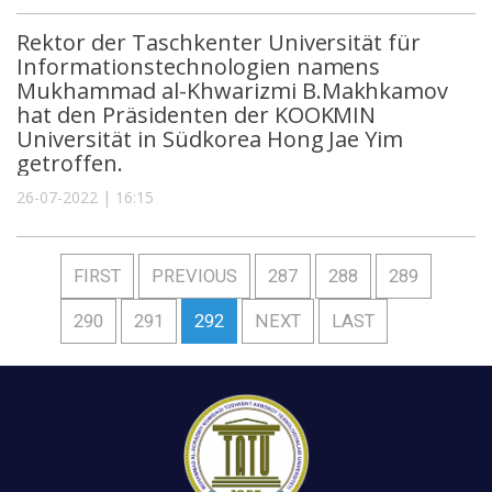
Rektor der Taschkenter Universität für
Informationstechnologien namens
Mukhammad al-Khwarizmi B.Makhkamov
hat den Präsidenten der KOOKMIN
Universität in Südkorea Hong Jae Yim
getroffen.
26-07-2022 | 16:15
FIRST
PREVIOUS
287
288
289
290
291
292
NEXT
LAST