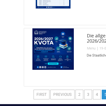
Die allg
2026/20
Menu | 19-0
Die Staatlic
FIRST
PREVIOUS
2
3
4