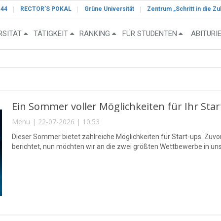
-44
RECTOR’S POKAL
Grüne Universität
Zentrum „Schritt in die Zu
RSITÄT
TÄTIGKEIT
RANKING
FÜR STUDENTEN
ABITURI
Ein Sommer voller Möglichkeiten für Ihr Sta
Menu | 22-07-2026 | 10:53
Dieser Sommer bietet zahlreiche Möglichkeiten für Start-ups. Zuvor
berichtet, nun möchten wir an die zwei größten Wettbewerbe in un