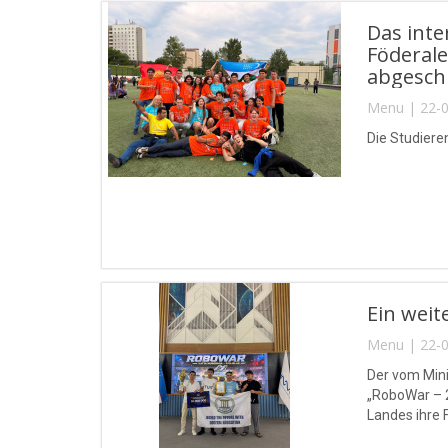
Das inte
Föderale
abgesch
Menu | 22-0
Die Studiere
Ein weit
Menu | 22-0
Der vom Min
„RoboWar – 
Landes ihre 
Stärke!