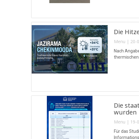
Die Hitz
Menu | 20-0
Nach Angabe
thermischen 
Die staa
wurden 
Menu | 19-0
Für das Stud
Informations