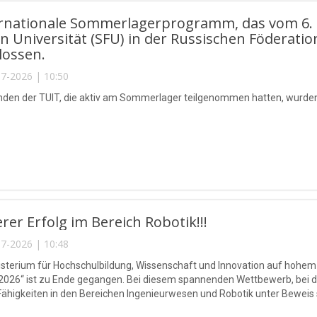
rnationale Sommerlagerprogramm, das vom 6. bis
n Universität (SFU) in der Russischen Föderatio
lossen.
7-2026 | 10:50
nden der TUIT, die aktiv am Sommerlager teilgenommen hatten, wurden 
erer Erfolg im Bereich Robotik!!!
7-2026 | 10:48
isterium für Hochschulbildung, Wissenschaft und Innovation auf hohe
2026“ ist zu Ende gegangen. Bei diesem spannenden Wettbewerb, bei d
Fähigkeiten in den Bereichen Ingenieurwesen und Robotik unter Beweis 