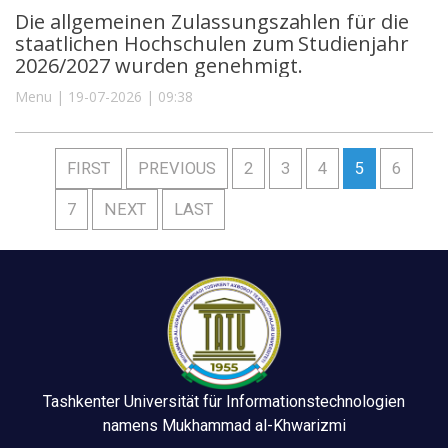
Die allgemeinen Zulassungszahlen für die
staatlichen Hochschulen zum Studienjahr
2026/2027 wurden genehmigt.
Menu | 19-07-2026 | 09:38
FIRST
PREVIOUS
2
3
4
5
6
7
NEXT
LAST
Tashkenter Universität für Informationstechnologien
namens Mukhammad al-Khwarizmi