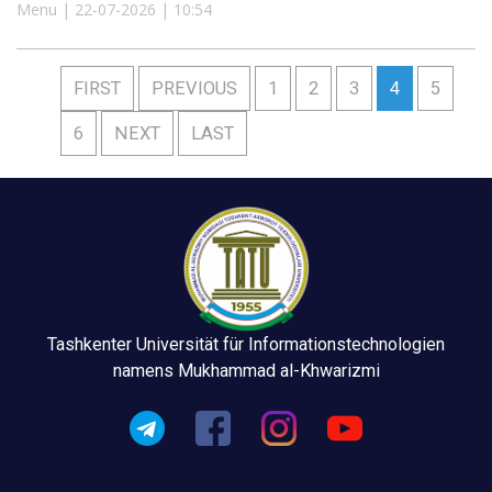
Menu | 22-07-2026 | 10:54
FIRST
PREVIOUS
1
2
3
4
5
6
NEXT
LAST
Tashkenter Universität für Informationstechnologien
namens Mukhammad al-Khwarizmi