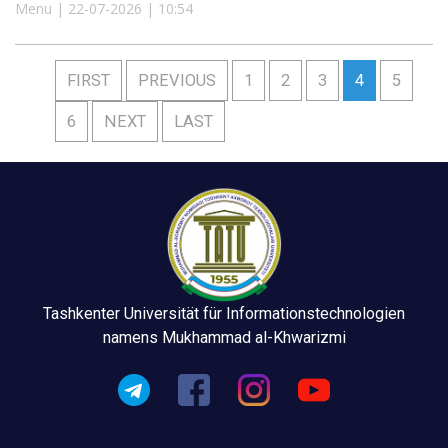
Menu | 22-07-2026 | 10:54
FIRST
PREVIOUS
1
2
3
4
5
6
NEXT
LAST
Tashkenter Universität für Informationstechnologien
namens Mukhammad al-Khwarizmi