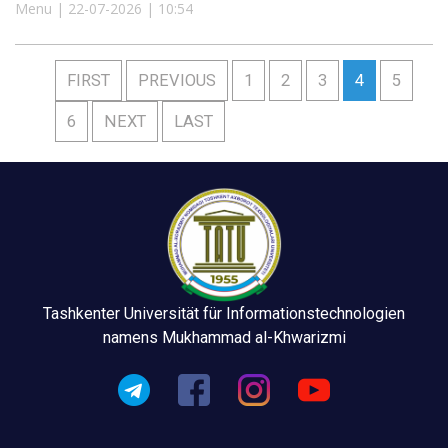
Menu | 22-07-2026 | 10:54
FIRST
PREVIOUS
1
2
3
4
5
6
NEXT
LAST
Tashkenter Universität für Informationstechnologien
namens Mukhammad al-Khwarizmi