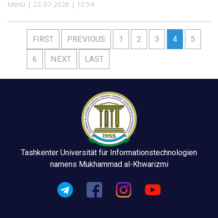
Menu | 22-07-2026 | 10:54
FIRST
PREVIOUS
1
2
3
4
5
6
NEXT
LAST
Tashkenter Universität für Informationstechnologien
namens Mukhammad al-Khwarizmi