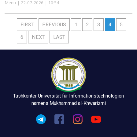
Menu | 22-07-2026 | 10:54
FIRST
PREVIOUS
1
2
3
4
5
6
NEXT
LAST
Tashkenter Universität für Informationstechnologien
namens Mukhammad al-Khwarizmi