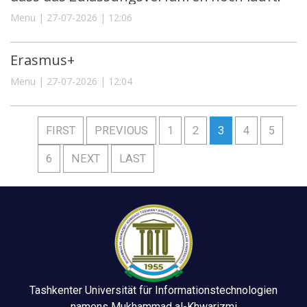
Menu | 27-07-2026 | 12:06
Erasmus+
Menu | 27-07-2026 | 12:04
FIRST
PREVIOUS
1
2
3
4
5
6
NEXT
LAST
Tashkenter Universität für Informationstechnologien
namens Mukhammad al-Khwarizmi