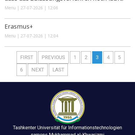
Menu | 27-07-2026 | 12:06
Erasmus+
Menu | 27-07-2026 | 12:04
FIRST
PREVIOUS
1
2
3
4
5
6
NEXT
LAST
Tashkenter Universität für Informationstechnologien
namens Mukhammad al-Khwarizmi