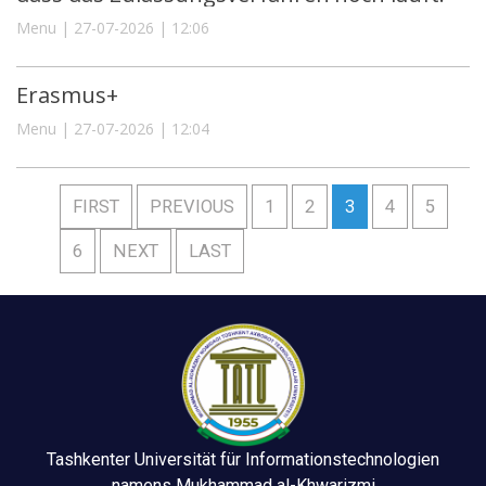
Menu | 27-07-2026 | 12:06
Erasmus+
Menu | 27-07-2026 | 12:04
FIRST
PREVIOUS
1
2
3
4
5
6
NEXT
LAST
Tashkenter Universität für Informationstechnologien
namens Mukhammad al-Khwarizmi