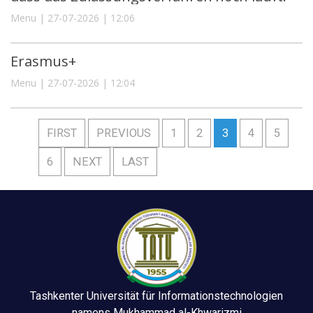
Menu | 27-07-2026 | 12:06
Erasmus+
Menu | 27-07-2026 | 12:04
FIRST
PREVIOUS
1
2
3
4
5
6
NEXT
LAST
Tashkenter Universität für Informationstechnologien
namens Mukhammad al-Khwarizmi