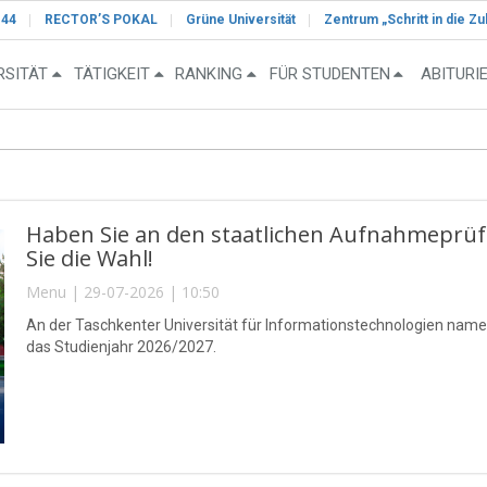
-44
RECTOR’S POKAL
Grüne Universität
Zentrum „Schritt in die Zu
RSITÄT
TÄTIGKEIT
RANKING
FÜR STUDENTEN
ABITURI
Haben Sie an den staatlichen Aufnahmeprü
Sie die Wahl!
Menu | 29-07-2026 | 10:50
An der Taschkenter Universität für Informationstechnologien nam
das Studienjahr 2026/2027.