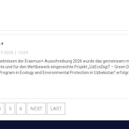
s+
7-2026 | 12:04
gebnissen der Erasmus+-Ausschreibung 2026 wurde das gemeinsam mi
te und für den Wettbewerb eingereichte Projekt „UzEcoDigiT – Green D
Program in Ecology and Environmental Protection in Uzbekistan“ erfol
pacity Building in Higher Education (CBHE) ausgewählt.
4
5
6
NEXT
LAST