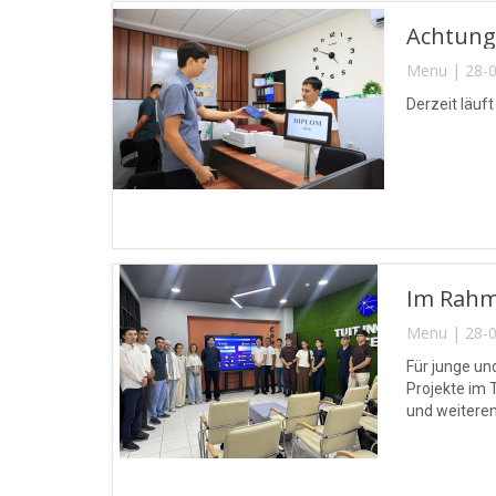
Achtung,
Menu | 28-0
Derzeit läuf
Im Rahme
Menu | 28-0
Für junge un
Projekte im 
und weiteren