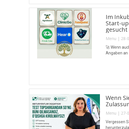
Im Inku
Start-up
gesucht
Menu | 28-0
🚀 Wenn auch
Angaben an
Wenn Si
Zulassun
Menu | 27-0
Vergessen Si
herunterzul