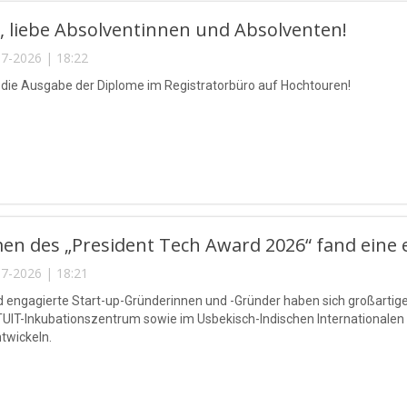
 liebe Absolventinnen und Absolventen!
7-2026 | 18:22
t die Ausgabe der Diplome im Registratorbüro auf Hochtouren!
n des „President Tech Award 2026“ fand eine ex
7-2026 | 18:21
d engagierte Start-up-Gründerinnen und -Gründer haben sich großartige 
TUIT-Inkubationszentrum sowie im Usbekisch-Indischen Internationalen
twickeln.