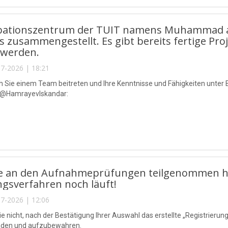
bationszentrum der TUIT namens Muhammad a
s zusammengestellt. Es gibt bereits fertige Pr
 werden.
7-2026 | 18:21
 Sie einem Team beitreten und Ihre Kenntnisse und Fähigkeiten unter 
 @HamrayevIskandar:
e an den Aufnahmeprüfungen teilgenommen hab
gsverfahren noch läuft!
7-2026 | 12:06
e nicht, nach der Bestätigung Ihrer Auswahl das erstellte „Registrieru
aden und aufzubewahren.