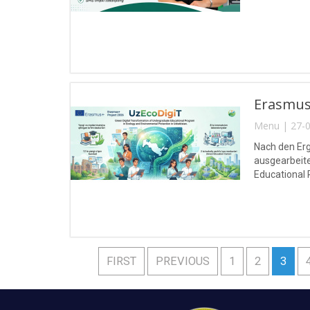
Erasmu
Menu | 27-0
Nach den Er
ausgearbeite
Educational 
Programms Ca
FIRST
PREVIOUS
1
2
3