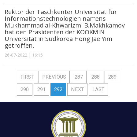
Rektor der Taschkenter Universität für
Informationstechnologien namens
Mukhammad al-Khwarizmi B.Makhkamov
hat den Präsidenten der KOOKMIN
Universität in Südkorea Hong Jae Yim
getroffen.
26-07-2022 | 16:15
FIRST
PREVIOUS
287
288
289
290
291
292
NEXT
LAST