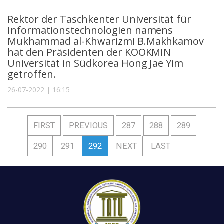
Rektor der Taschkenter Universität für
Informationstechnologien namens
Mukhammad al-Khwarizmi B.Makhkamov
hat den Präsidenten der KOOKMIN
Universität in Südkorea Hong Jae Yim
getroffen.
26-07-2022 | 16:15
FIRST
PREVIOUS
287
288
289
290
291
292
NEXT
LAST