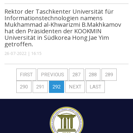
Rektor der Taschkenter Universität für
Informationstechnologien namens
Mukhammad al-Khwarizmi B.Makhkamov
hat den Präsidenten der KOOKMIN
Universität in Südkorea Hong Jae Yim
getroffen.
26-07-2022 | 16:15
FIRST
PREVIOUS
287
288
289
290
291
292
NEXT
LAST