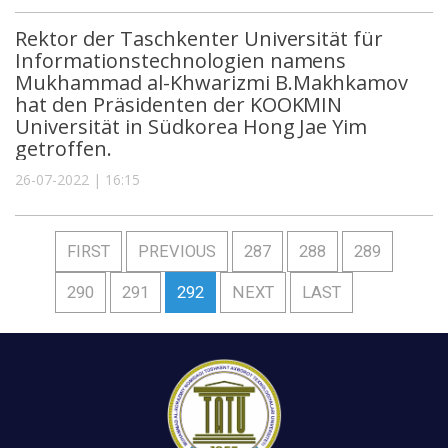
Rektor der Taschkenter Universität für
Informationstechnologien namens
Mukhammad al-Khwarizmi B.Makhkamov
hat den Präsidenten der KOOKMIN
Universität in Südkorea Hong Jae Yim
getroffen.
26-07-2022 | 16:15
FIRST
PREVIOUS
287
288
289
290
291
292
NEXT
LAST