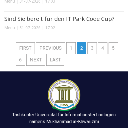
Menu | 31-07-2026 | 17:03
Sind Sie bereit für den IT Park Code Cup?
Menu | 31-07-2026 | 17:02
FIRST
PREVIOUS
1
2
3
4
5
6
NEXT
LAST
Tashkenter Universität für Informationstechnologien
namens Mukhammad al-Khwarizmi