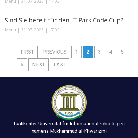
Menu | 31-07-2026 | 17:03
Sind Sie bereit für den IT Park Code Cup?
Menu | 31-07-2026 | 17:02
FIRST
PREVIOUS
1
2
3
4
5
6
NEXT
LAST
Tashkenter Universität für Informationstechnologien
namens Mukhammad al-Khwarizmi