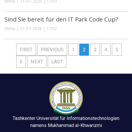
Menu | 31-07-2026 | 17:03
Sind Sie bereit für den IT Park Code Cup?
Menu | 31-07-2026 | 17:02
FIRST
PREVIOUS
1
2
3
4
5
6
NEXT
LAST
Tashkenter Universität für Informationstechnologien
namens Mukhammad al-Khwarizmi