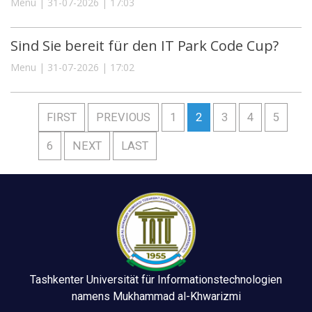
Menu | 31-07-2026 | 17:03
Sind Sie bereit für den IT Park Code Cup?
Menu | 31-07-2026 | 17:02
FIRST
PREVIOUS
1
2
3
4
5
6
NEXT
LAST
Tashkenter Universität für Informationstechnologien
namens Mukhammad al-Khwarizmi