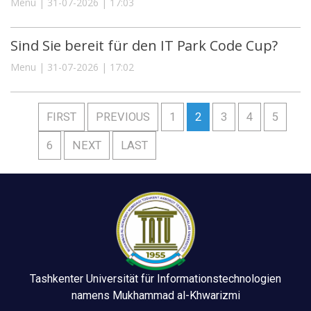
Menu | 31-07-2026 | 17:03
Sind Sie bereit für den IT Park Code Cup?
Menu | 31-07-2026 | 17:02
FIRST
PREVIOUS
1
2
3
4
5
6
NEXT
LAST
Tashkenter Universität für Informationstechnologien
namens Mukhammad al-Khwarizmi