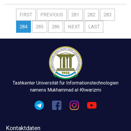
FIRST
PREVIOUS
281
282
283
284
285
286
NEXT
LAST
Tashkenter Universität für Informationstechnologien
namens Mukhammad al-Khwarizmi
Kontaktdaten