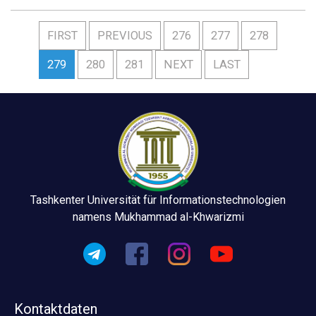
FIRST
PREVIOUS
276
277
278
279
280
281
NEXT
LAST
Tashkenter Universität für Informationstechnologien
namens Mukhammad al-Khwarizmi
Kontaktdaten