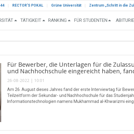
-44
RECTOR’S POKAL
Grüne Universität
Zentrum „Schritt in die Zu
RSITÄT
TÄTIGKEIT
RANKING
FÜR STUDENTEN
ABITURI
Für Bewerber, die Unterlagen für die Zulass
und Nachhochschule eingereicht haben, fand 
26-08-2022 | 10:01
Am 26. August dieses Jahres fand der erste Interviewtag für Bewer
Teilzeitform der Sekundar- und Nachhochschule für das Studienjahr
Informationstechnologien namens Mukhammad al-Khwarizmi einger