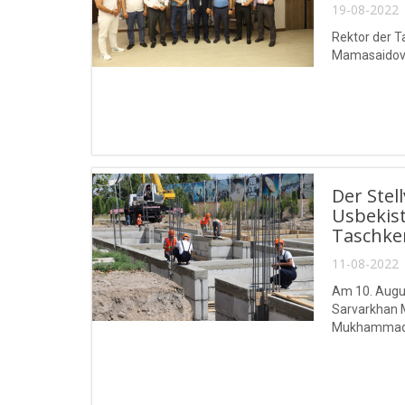
19-08-2022 
Rektor der 
Mamasaidov, 
Der Stel
Usbekist
Taschke
11-08-2022 
Am 10. Augus
Sarvarkhan M
Mukhammad 