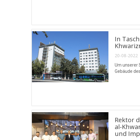
In Tasc
Khwarizm
20-08-2022 
Um unserer S
Gebäude des
Rektor 
al-Khwa
und Imp