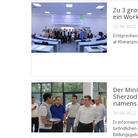
Zu 3 gro
ein Wor
22-08-2022 
Entsprechen
al-Khwarizmi
Der Min
Sherzod 
namens 
20-08-2022 
Er informier
befindlichen
Bildungsgebä