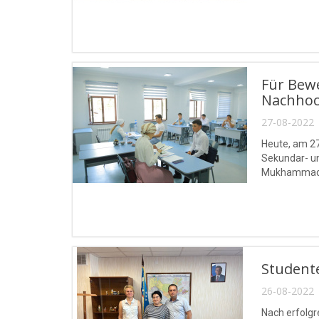
Für Bewe
Nachhoch
27-08-2022 
Heute, am 27
Sekundar- un
Mukhammad a
Student
26-08-2022 
Nach erfolgr