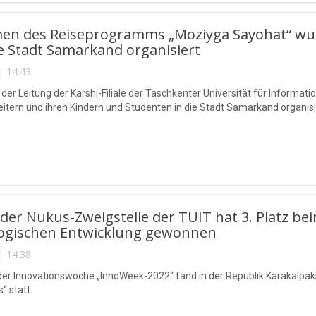
n des Reiseprogramms „Moziyga Sayohat“ wurde
 Stadt Samarkand organisiert
| 14:43
ve der Leitung der Karshi-Filiale der Taschkenter Universität für Inform
eitern und ihren Kindern und Studenten in die Stadt Samarkand organisi
der Nukus-Zweigstelle der TUIT hat 3. Platz 
ogischen Entwicklung gewonnen
| 14:38
er Innovationswoche „InnoWeek-2022“ fand in der Republik Karakalpa
 statt.