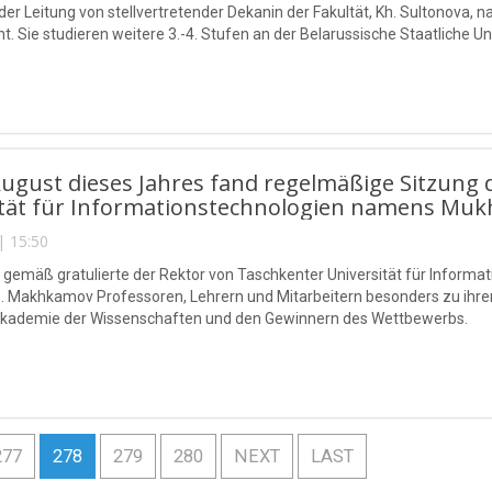
der Leitung von stellvertretender Dekanin der Fakultät, Kh. Sultono
t. Sie studieren weitere 3.-4. Stufen an der Belarussische Staatliche Un
ugust dieses Jahres fand regelmäßige Sitzung 
ität für Informationstechnologien namens Muk
| 15:50
n gemäß gratulierte der Rektor von Taschkenter Universität für Info
. Makhkamov Professoren, Lehrern und Mitarbeitern besonders zu ihre
Akademie der Wissenschaften und den Gewinnern des Wettbewerbs.
277
278
279
280
NEXT
LAST