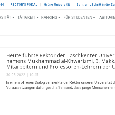
-44
RECTOR’S POKAL
Grüne Universität
Zentrum „Schritt in die Zu
RSITÄT
TÄTIGKEIT
RANKING
FÜR STUDENTEN
ABITURI
Heute führte Rektor der Taschkenter Univer
namens Mukhammad al-Khwarizmi, B. Makka
Mitarbeitern und Professoren-Lehrern der U
30-08-2022 | 10:45
In einem offenen Dialog vermerkte der Rektor unserer Universität d
Voraussetzungen dafür geschaffen sind, dass junge Menschen lerne