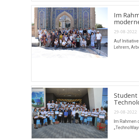
Im Rahme
moderne
29-08-2022 
Auf Initiati
Lehrern, Arb
Student 
Technol
29-08-2022 
Im Rahmen d
„TechnoWays“