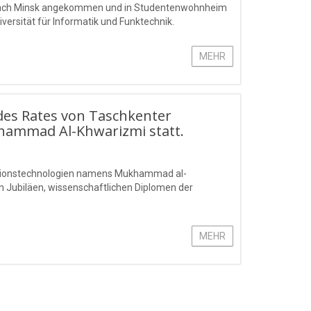
va, nach Minsk angekommen und in Studentenwohnheim
iversität für Informatik und Funktechnik.
MEHR
des Rates von Taschkenter
hammad Al-Khwarizmi statt.
rmationstechnologien namens Mukhammad al-
n Jubiläen, wissenschaftlichen Diplomen der
MEHR