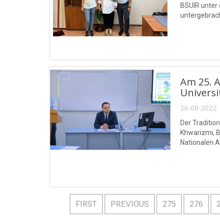
BSUIR unter 
untergebrach
Am 25. A
Univers
26-08-2022 
Der Traditio
Khwarizmi, B
Nationalen 
FIRST
PREVIOUS
275
276