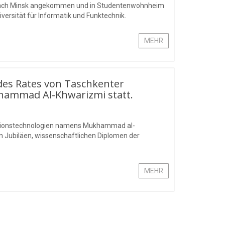
va, nach Minsk angekommen und in Studentenwohnheim
iversität für Informatik und Funktechnik.
MEHR
des Rates von Taschkenter
hammad Al-Khwarizmi statt.
rmationstechnologien namens Mukhammad al-
n Jubiläen, wissenschaftlichen Diplomen der
MEHR