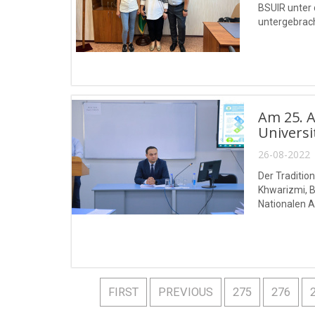
BSUIR unter 
untergebrach
Am 25. A
Univers
26-08-2022 
Der Traditio
Khwarizmi, B
Nationalen 
FIRST
PREVIOUS
275
276