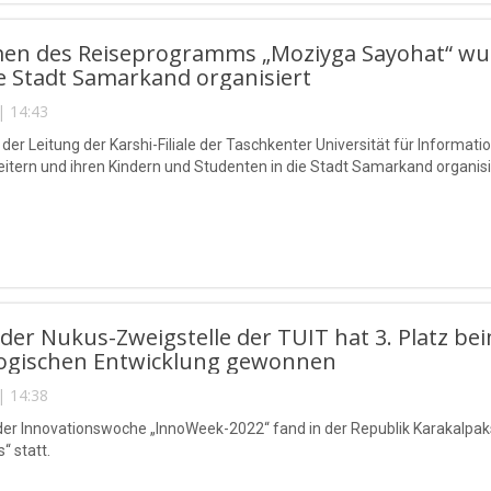
n des Reiseprogramms „Moziyga Sayohat“ wurde
 Stadt Samarkand organisiert
| 14:43
ve der Leitung der Karshi-Filiale der Taschkenter Universität für Inform
eitern und ihren Kindern und Studenten in die Stadt Samarkand organisi
der Nukus-Zweigstelle der TUIT hat 3. Platz 
ogischen Entwicklung gewonnen
| 14:38
er Innovationswoche „InnoWeek-2022“ fand in der Republik Karakalpa
 statt.