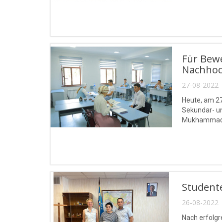
Für Bewe
Nachhoch
27-08-2022 
Heute, am 27
Sekundar- un
Mukhammad a
Student
26-08-2022 
Nach erfolgr