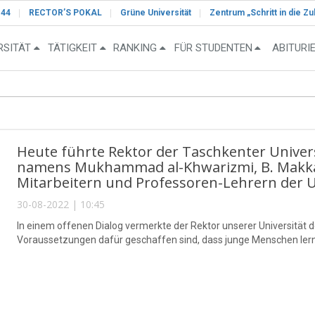
-44
RECTOR’S POKAL
Grüne Universität
Zentrum „Schritt in die Zu
RSITÄT
TÄTIGKEIT
RANKING
FÜR STUDENTEN
ABITURI
Heute führte Rektor der Taschkenter Univer
namens Mukhammad al-Khwarizmi, B. Makka
Mitarbeitern und Professoren-Lehrern der U
30-08-2022 | 10:45
In einem offenen Dialog vermerkte der Rektor unserer Universität d
Voraussetzungen dafür geschaffen sind, dass junge Menschen lerne