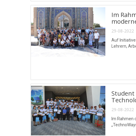
Im Rahme
moderne
29-08-2022 
Auf Initiati
Lehrern, Arb
Student 
Technol
29-08-2022 
Im Rahmen d
„TechnoWays“