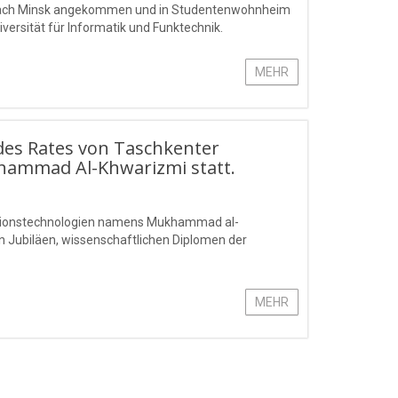
va, nach Minsk angekommen und in Studentenwohnheim
iversität für Informatik und Funktechnik.
MEHR
des Rates von Taschkenter
hammad Al-Khwarizmi statt.
rmationstechnologien namens Mukhammad al-
n Jubiläen, wissenschaftlichen Diplomen der
MEHR