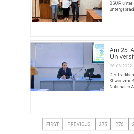
BSUIR unter 
untergebrach
Am 25. A
Univers
26-08-2022 
Der Traditio
Khwarizmi, B
Nationalen 
FIRST
PREVIOUS
275
276