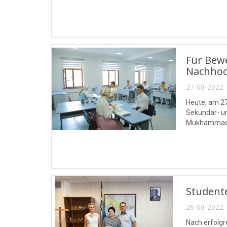
Für Bewe
Nachhoch
27-08-2022 
Heute, am 27
Sekundar- un
Mukhammad a
Student
26-08-2022 
Nach erfolgr