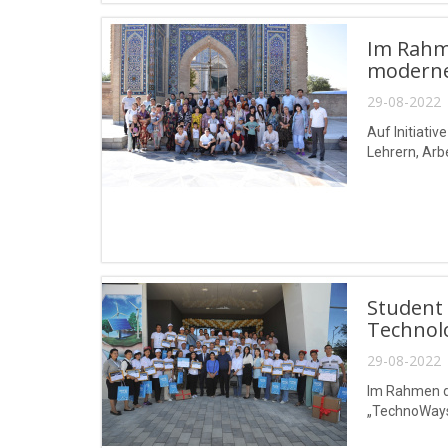
Im Rahme
moderne
29-08-2022 
Auf Initiati
Lehrern, Arb
Student 
Technol
29-08-2022 
Im Rahmen d
„TechnoWays“