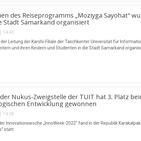
n des Reiseprogramms „Moziyga Sayohat“ wurde
 Stadt Samarkand organisiert
| 14:43
ve der Leitung der Karshi-Filiale der Taschkenter Universität für Inform
eitern und ihren Kindern und Studenten in die Stadt Samarkand organisi
der Nukus-Zweigstelle der TUIT hat 3. Platz 
ogischen Entwicklung gewonnen
| 14:38
er Innovationswoche „InnoWeek-2022“ fand in der Republik Karakalpa
 statt.