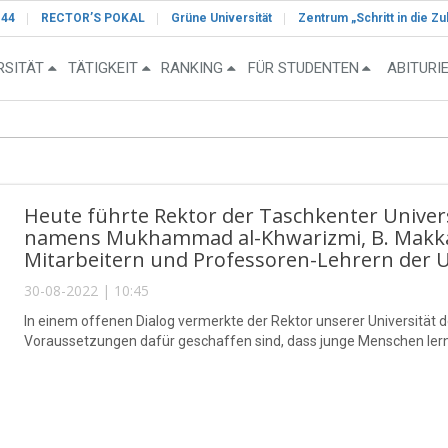
-44
RECTOR’S POKAL
Grüne Universität
Zentrum „Schritt in die Zu
RSITÄT
TÄTIGKEIT
RANKING
FÜR STUDENTEN
ABITURI
Heute führte Rektor der Taschkenter Univer
namens Mukhammad al-Khwarizmi, B. Makka
Mitarbeitern und Professoren-Lehrern der U
30-08-2022 | 10:45
In einem offenen Dialog vermerkte der Rektor unserer Universität d
Voraussetzungen dafür geschaffen sind, dass junge Menschen lerne