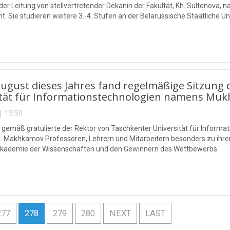
der Leitung von stellvertretender Dekanin der Fakultät, Kh. Sultono
t. Sie studieren weitere 3.-4. Stufen an der Belarussische Staatliche Un
ugust dieses Jahres fand regelmäßige Sitzung 
ität für Informationstechnologien namens Muk
| 15:50
n gemäß gratulierte der Rektor von Taschkenter Universität für Info
. Makhkamov Professoren, Lehrern und Mitarbeitern besonders zu ihre
Akademie der Wissenschaften und den Gewinnern des Wettbewerbs.
277
278
279
280
NEXT
LAST