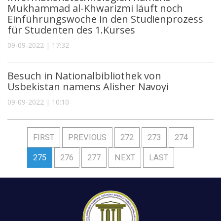
Mukhammad al-Khwarizmi läuft noch
Einführungswoche in den Studienprozess
für Studenten des 1.Kurses
09-09-2022 | 17:32
Besuch in Nationalbibliothek von
Usbekistan namens Alisher Navoyi
09-09-2022 | 10:10
FIRST
PREVIOUS
272
273
274
275
276
277
NEXT
LAST