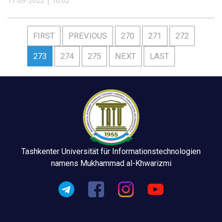
17-09-2022 | 10:02
FIRST
PREVIOUS
270
271
272
273
274
275
NEXT
LAST
Tashkenter Universität für Informationstechnologien
namens Mukhammad al-Khwarizmi