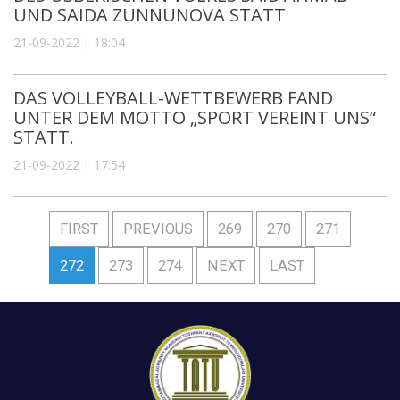
UND SAIDA ZUNNUNOVA STATT
21-09-2022 | 18:04
DAS VOLLEYBALL-WETTBEWERB FAND
UNTER DEM MOTTO „SPORT VEREINT UNS“
STATT.
21-09-2022 | 17:54
FIRST
PREVIOUS
269
270
271
272
273
274
NEXT
LAST